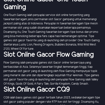
Gaming
OneTouch Gaming ialah penyuplai service slot online terpenting yang
tawarkan beragam jenis permainan slot Gacor gampang untuk memenangi
jackpot paling atas di Indonesia. Penyuplai ini tawarkan beragam tipe mesin
permainan slot yang sudah disamakan keperluan beberapa pemainnya.
Disamping itu, One Touch Gaming tawarkan beragam tipe bonus dan promo
yang bisa menolong beberapa fans capai hasil kemenangan optimal. Tipe
games slot gacor favorite yang di-launching oleh provider One Touch Gamig
diantaranya Lucky Lion, Flexing Dragons, Bubbles Bonanza, Wild Wild West
2120, Wheel Of Fortune.
Slot Online Gacor Flow Gaming
Flow Gaming ialah penyuplai games slot Gacor online terpercaya yang
berbasiskan di Asia. Selainnya tawarkan tingkat kemenangan tinggi, tiap
permainan slot gacor yang di-launching oleh Flow Gaming mempunyai topik
yang menarik dan unik dan diperlengkapi sejumlah fitur kekinian. Tipe games
slot gacor favorite yang di-launching oleh penyuplai Flow Gaming ialah Valley
Of Kings, Gods Of Gold, A Fairy Tale, Gorilla Kingdom, Candy Smash.
Slot Online Gacor CQ9
CQ9 ialah basis games slot gacor terbaik tahun 2023, sediakan beragam tipe
slot gacor paling populer dengan rate RTP live slot tertinggi. Disamping itu,