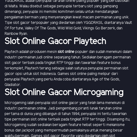
YGGDRASIL adalah penyuplai taruhan online paling populer yang berbasiskan
di Malta. Walau disebut sebagai penyuplai terbaru slot yang gampang
dimenangi, penyuplai ini memiliki komitmen selalu untuk mendatangkan
pengalaman bermain yang menyenangkan lewat macam permainan yang unik.
Tipe slot gacor terpopuler yang diedarkan oleh YGGDRASIL diantaranya Vault
Of Fortune, Valley Of The Gods, Wild Wild Gold, Vikings Go Berzerk, dan
Rainbow Ryan.
Slot Online Gacor Playtech
Playtech adalah produsen mesin
slot online
populer dan sudah menekuni dalam
industri permainan judi online sepanjang tahun. Sediakan beragam permainan
slot gacor terbaik pada tingkat RTP tinggi dan tawarkan feature bonus
terkomplet, Playtech terang sebagai salah satunya penyuplai permainan slot
gacor opsi untuk slot Indonesia. Games slot online paling melipur dari
penyuplai Playtech yang perlu Anda coba diantaranya Age of the Gods,
Gladiator.
Slot Online Gacor Microgaming
Microgaming ialah penyuplai slot online gacor yang telah lama menekuni di
industri permainan online. Jadi pengembang piranti lunak taruhan online
pertama di dunia yang dibangun di tahun 1994, penyuplai ini tentu tawarkan
tipe permainan slot online terbaik pada tingkat RTP tertinggi. Disamping itu,
Microgaming sudah sediakan beragam feature hebat seperti mekanisme
bonus dan jackpot yang mempermudah pemakainya untuk menang besar
waktu bermain. Games slot gacor favorite yang diedarkan oleh slot