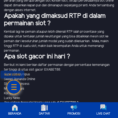
peranan yang serupa dengan slot konservatif, tetapi perbedaannya slot online
dapat dimainkan kapan pun dan dimanapun sepanjang piranti Anda tersambung
dengan akses internet.
Apakah yang dimaksud RTP di dalam
permainan slot ?
Kembali lagi ke pemain ataupun lebih dikenali RTP ialah prosentase yang
dipakai untuk tentukan jumlah keuntungan yang bisa dibalikkan mesin slot ke
pemain dari keseluruhan jumlah modal yang sudah dikeluarkan . Maka, makin
tinggi RTP di suatu slot, makin baik kesempatan Anda untuk memenangi
permainan.
Apa slot gacor ini hari ?
Berikut ini kami berikan daftar permainan dengan persentase kemenangan
tertinggi di situs slot gacor EXABET88:
Gates Of Olympus
KLIK DISINI
Sweet Bonanza Online
Starlight Princess
Mahjong Ways
Koi Gate
Lucky Neko
Apa sistem transaksi bisnis yang ada di EXABET88 ?
Untuk mempermudah transaksi bisnis tiap anggota kami, baik deposit atau
withdraw, tentu saja kami sudah sediakan opsi sistem transaksi bisnis
BERANDA
DAFTAR
PROMOSI
LIVE CHAT
terkomplet. Kami bisa tangani semua transaksi bisnis Anda, dimulai dari