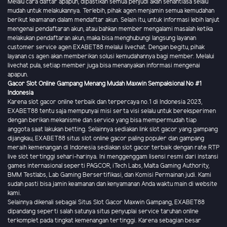
Melalu cara daftar apapun, dipastikan semua penjudi akan senantiasa selalu
mudah untuk melakukannya. Terlebih, pihak agen menjamin semua kemudahan
berikut keamanan dalam mendaftar akun. Selain itu, untuk informasi lebih lanjut
mengenai pendaftaran akun, atau bahkan member mengalami masalah ketika
melakukan pendaftaran akun, maka bisa menghubungi langsung layanan
customer service agen EXABET88 melalui livechat. Dengan begitu, pihak
layanan cs agen akan memberikan solusi kemudahannya bagi member. Melalui
livechat pula, setiap member juga bisa menanyakan informasi mengenai
apapun.
Gacor Slot Online Gampang Menang Mudah Maxwin Sempaksional No #1
Indonesia
Karena slot gacor online terbaik dan terpercaya no.1 di Indonesia 2023,
EXABET88 tentu saja mempunyai misi serta visi selalu untuk bereksperimen
dengan berikan mekanisme dan service yang bisa mempermudah tiap
anggota saat lakukan betting. Selainnya sediakan link slot gacor yang gampang
dijangkau, EXABET88 situs slot online gacor paling populer dan gampang
meraih kemenangan di Indonesia sediakan slot gacor terbaik dengan rate RTP
live slot tertinggi sehari-harinya. Ini menggenggam lisensi resmi dari instansi
games internasional seperti PAGCOR, iTech Labs, Malta Gaming Authority,
BMM Testlabs, Lab Gaming Bersertifikasi, dan Komisi Permainan judi. Kami
sudah pasti bisa jamin keamanan dan kenyamanan Anda waktu main di website
kami.
Selainnya dikenali sebagai Situs Slot Gacor Maxwin Gampang, EXABET88
dipandang seperti salah satunya situs penyuplai service taruhan online
terkomplet pada tingkat kemenangan tertinggi. Karena sebagian besar