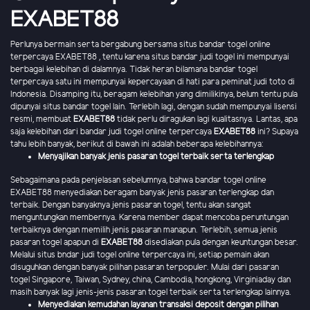
EXABET88
Perlunya bermain serta bergabung bersama situs bandar togel online
terpercaya EXABET88 , tentu karena situs bandar judi togel ini mempunyai
berbagai kelebihan di dalamnya. Tidak heran bilamana bandar togel
terpercaya satu ini mempunyai kepercayaan di hati para peminat judi toto di
Indonesia. Disamping itu, beragam kelebihan yang dimilikinya, belum tentu pula
dipunyai situs bandar togel lain. Terlebih lagi, dengan sudah mempunyai lisensi
resmi, membuat
EXABET88
tidak perlu diragukan lagi kualitasnya. Lantas, apa
saja kelebihan dari bandar judi togel online terpercaya
EXABET88
ini? Supaya
tahu lebih banyak, berikut di bawah ini adalah beberapa kelebihannya:
Menyajikan banyak jenis pasaran togel terbaik serta terlengkap
Sebagaimana pada penjelasan sebelumnya, bahwa bandar togel online
EXABET88 menyediakan beragam banyak jenis pasaran terlengkap dan
terbaik. Dengan banyaknya jenis pasaran togel, tentu akan sangat
menguntungkan membernya. Karena member dapat mencoba peruntungan
terbaiknya dengan memilih jenis pasaran manapun. Terlebih, semua jenis
pasaran togel apapun di
EXABET88
disediakan pula dengan keuntungan besar.
Melalui situs bndar judi togel online terpercaya ini, setiap pemain akan
disuguhkan dengan banyak pilihan pasaran terpopuler. Mulai dari pasaran
togel Singapore, Taiwan, Sydney, china, Cambodia, hongkong, Virginiaday dan
masih banyak lagi jenis-jenis pasaran togel terbaik serta terlengkap lainnya.
Menyediakan kemudahan layanan transaksi deposit dengan pilihan