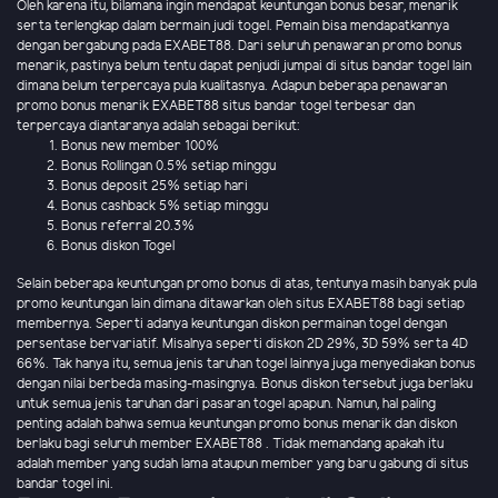
Oleh karena itu, bilamana ingin mendapat keuntungan bonus besar, menarik
serta terlengkap dalam bermain judi togel. Pemain bisa mendapatkannya
dengan bergabung pada EXABET88. Dari seluruh penawaran promo bonus
menarik, pastinya belum tentu dapat penjudi jumpai di situs bandar togel lain
dimana belum terpercaya pula kualitasnya. Adapun beberapa penawaran
promo bonus menarik EXABET88 situs bandar togel terbesar dan
terpercaya diantaranya adalah sebagai berikut:
Bonus new member 100%
Bonus Rollingan 0.5% setiap minggu
Bonus deposit 25% setiap hari
Bonus cashback 5% setiap minggu
Bonus referral 20.3%
Bonus diskon Togel
Selain beberapa keuntungan promo bonus di atas, tentunya masih banyak pula
promo keuntungan lain dimana ditawarkan oleh situs EXABET88 bagi setiap
membernya. Seperti adanya keuntungan diskon permainan togel dengan
persentase bervariatif. Misalnya seperti diskon 2D 29%, 3D 59% serta 4D
66%. Tak hanya itu, semua jenis taruhan togel lainnya juga menyediakan bonus
dengan nilai berbeda masing-masingnya. Bonus diskon tersebut juga berlaku
untuk semua jenis taruhan dari pasaran togel apapun. Namun, hal paling
penting adalah bahwa semua keuntungan promo bonus menarik dan diskon
berlaku bagi seluruh member EXABET88 . Tidak memandang apakah itu
adalah member yang sudah lama ataupun member yang baru gabung di situs
bandar togel ini.