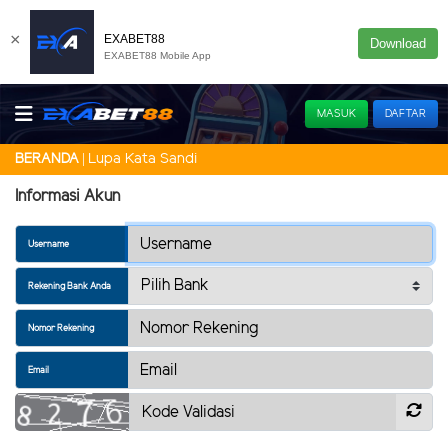
×
EXABET88
Download
EXABET88 Mobile App
MASUK
DAFTAR
Lupa Kata Sandi
BERANDA
Informasi Akun
Username
Rekening Bank Anda
Nomor Rekening
Email