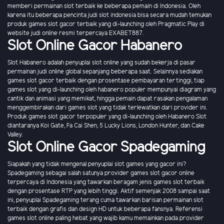
memberi permainan slot terbaik ke beberapa pemain di Indonesia. Oleh
karena itu beberapa pencinta judi slot indonesia bisa secara mudah temukan
produk games slot gacor terbaik yang di-launching oleh Pragmatic Play di
website judi online resmi terpercaya EXABET887.
Slot Online Gacor Habanero
Slot Habanero adalah penyuplai slot online yang sudah bekerja di pasar
permainan judi online global sepanjang beberapa saat. Selainnya sediakan
games slot gacor terbaik dengan prosentase pembayaran tertinggi, tiap
games slot yang di-launching oleh habanero populer mempunyai diagram yang
cantik dan animasi yang memikat, hingga pemain dapat rasakan pengalaman
menggembirakan dari games slot yang tidak terlewatkan dari provider ini.
Produk games slot gacor terpopuler yang di-launching oleh Habanero Slot
diantaranya Koi Gate, Fa Cai Shen, 5 Lucky Lions, London Hunter, dan Cake
Valley.
Slot Online Gacor Spadegaming
Siapakah yang tidak mengenal penyuplai slot games yang gacor ini?
Spadegaming sebagai salah satunya provider games slot gacor online
terpercaya di Indonesia yang tawarkan beragam jenis games slot terbaik
dengan prosentase RTP yang lebih tinggi. Aktif semenjak 2008 sampai saat
ini, penyuplai Spadegaming terang cuma tawarkan barisan permainan slot
terbaik dengan grafis dan design HD untuk beberapa fansnya. Referensi
games slot online paling hebat yang wajib kamu memainkan pada provider